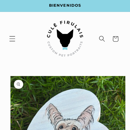
Ir
BIENVENIDOS
directamente
al contenido
Carrito
Ir
directamente
a la
información
del producto