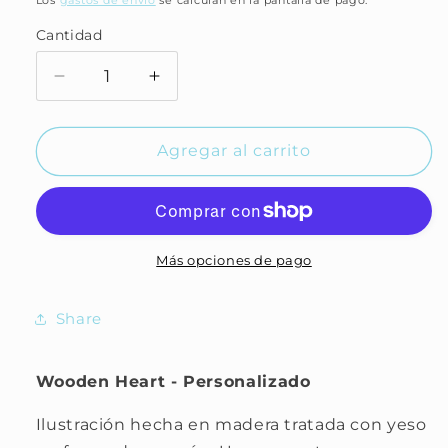
Los
gastos de envío
se calculan en la pantalla de pago.
oferta
Cantidad
Reducir
Aumentar
cantidad
cantidad
para
para
Wooden
Wooden
Agregar al carrito
Heart
Heart
-
-
Personalizado
Personalizado
Más opciones de pago
Share
Wooden Heart - Personalizado
Ilustración hecha en madera tratada con yeso